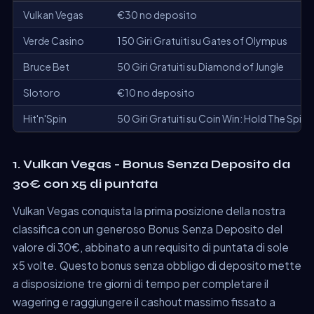
Vulkan Vegas
€30 no deposito
Verde Casino
150 Giri Gratuiti su Gates of Olympus
Bruce Bet
50 Giri Gratuiti su Diamond of Jungle
Slotoro
€10 no deposito
Hit'n'Spin
50 Giri Gratuiti su Coin Win: Hold The Spin
1. Vulkan Vegas - Bonus Senza Deposito da
30€ con x5 di puntata
Vulkan Vegas conquista la prima posizione della nostra
classifica con un generoso Bonus Senza Deposito del
valore di 30€, abbinato a un requisito di puntata di sole
x5 volte. Questo bonus senza obbligo di deposito mette
a disposizione tre giorni di tempo per completare il
wagering e raggiungere il cashout massimo fissato a