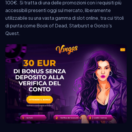
100€. Si tratta di una delle promozioni con i requisiti più
accessibili presenti oggi sul mercato, liberamente
utilizzabile su una vasta gamma di slot online, tra cui titoli
di punta come Book of Dead, Starburst e Gonzo's
Quest.