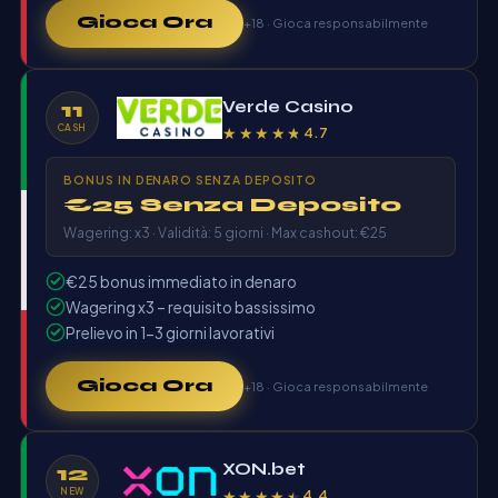
Gioca Ora
+18 · Gioca responsabilmente
Verde Casino
11
CASH
★★★★★
★★★★★
4.7
BONUS IN DENARO SENZA DEPOSITO
€25 Senza Deposito
Wagering: x3 · Validità: 5 giorni · Max cashout: €25
€25 bonus immediato in denaro
Wagering x3 – requisito bassissimo
Prelievo in 1-3 giorni lavorativi
Gioca Ora
+18 · Gioca responsabilmente
XON.bet
12
NEW
★★★★★
★★★★★
4.4