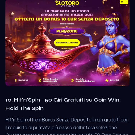
10. Hit'n'Spin - 50 Giri Gratuiti su Coin Win:
Hold The Spin
Hit'n'Spin offre il Bonus Senza Deposito in giri gratuiti con
il requisito di puntata più basso dell'intera selezione.