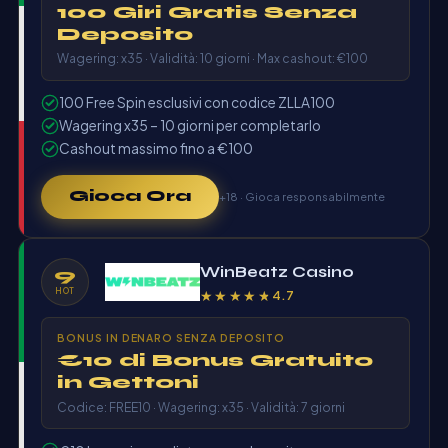
100 Giri Gratis Senza
Deposito
Wagering: x35 · Validità: 10 giorni · Max cashout: €100
100 Free Spin esclusivi con codice ZLLA100
Wagering x35 – 10 giorni per completarlo
Cashout massimo fino a €100
Gioca Ora
+18 · Gioca responsabilmente
WinBeatz Casino
9
HOT
★★★★★
★★★★★
4.7
BONUS IN DENARO SENZA DEPOSITO
€10 di Bonus Gratuito
in Gettoni
Codice: FREE10 · Wagering: x35 · Validità: 7 giorni