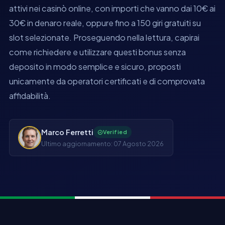
attivi nei casinò online, con importi che vanno dai 10€ ai
30€ in denaro reale, oppure fino a 150 giri gratuiti su
slot selezionate. Proseguendo nella lettura, capirai
come richiedere e utilizzare questi bonus senza
deposito in modo semplice e sicuro, proposti
unicamente da operatori certificati e di comprovata
affidabilità.
Marco Ferretti
Verified
Ultimo aggiornamento: 07 Agosto 2026