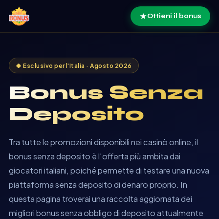
♥
Ottieni il bonus
🍀 Esclusivo per l'Italia · Agosto 2026
♦
♠
Bonus Senza
Deposito
Tra tutte le promozioni disponibili nei casinò online, il
bonus senza deposito è l'offerta più ambita dai
giocatori italiani, poiché permette di testare una nuova
piattaforma senza deposito di denaro proprio. In
questa pagina troverai una raccolta aggiornata dei
migliori bonus senza obbligo di deposito attualmente