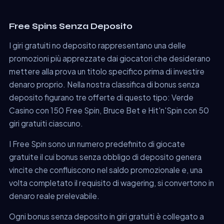
Free Spins Senza Deposito
I giri gratuiti no deposito rappresentano una delle
promozioni più apprezzate dai giocatori che desiderano
mettere alla prova un titolo specifico prima di investire
denaro proprio. Nella nostra classifica di bonus senza
deposito figurano tre offerte di questo tipo: Verde
Casino con 150 Free Spin, Bruce Bet e Hit'n'Spin con 50
giri gratuiti ciascuno.
I Free Spin sono un numero predefinito di giocate
gratuite il cui bonus senza obbligo di deposito genera
vincite che confluiscono nel saldo promozionale e, una
volta completato il requisito di wagering, si convertono in
denaro reale prelevabile.
Ogni bonus senza deposito in giri gratuiti è collegato a