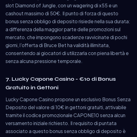
slot Diamond of Jungle, con un wagering di x55 e un
cashout massimo di 50€. Il punto di forza di questo
bonus senza obbligo di deposito risiede nella sua durata:
a differenza della maggior parte delle promozioni sul
mercato, che impongono scadenze ravvicinate di pochi
giorni, l'offerta di Bruce Bet ha validità illimitata,
consentendo ai giocatori di utilizzarla con piena libertà e
senza alcuna pressione temporale.
7. Lucky Capone Casino - €10 di Bonus
Gratuito in Gettoni
Lucky Capone Casino propone un esclusivo Bonus Senza
Deposito del valore di 10€ in gettoni gratuiti, attivabile
tramite il codice promozionale CAPONE10 senza alcun
versamento iniziale richiesto. Il requisito di puntata
associato a questo bonus senza obbligo di deposito è