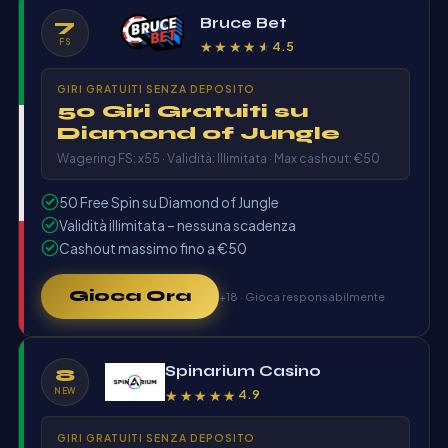
Bruce Bet
7
FS
★★★★★
★★★★★
4.5
GIRI GRATUITI SENZA DEPOSITO
50 Giri Gratuiti su
Diamond of Jungle
Wagering FS: x55 · Validità: Illimitata · Max cashout: €50
50 Free Spin su Diamond of Jungle
Validità illimitata – nessuna scadenza
Cashout massimo fino a €50
Gioca Ora
+18 · Gioca responsabilmente
Spinarium Casino
8
NEW
★★★★★
★★★★★
4.9
GIRI GRATUITI SENZA DEPOSITO